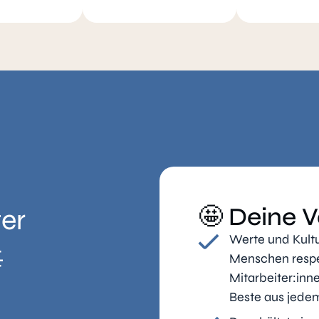
🤩 Deine V
ter
Werte und Kultu

Menschen respek
Mitarbeiter:inn
Beste aus jede