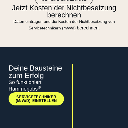
Jetzt Kosten der Nichtbesetzung
berechnen
Daten eintragen und die Kosten der Nichtbesetzung von
berechnen
.
Servicetechnikern (m/w/d)
Deine Bausteine
zum Erfolg
🚀
So funktioniert
Positionierung
®
Hammerjobs
als
SERVICETECHNIKER
Fachkräftemagn
(M/W/D) EINSTELLEN
Unser Team
arbeitet die Vorteile
und
Alleinstellungsmerkma