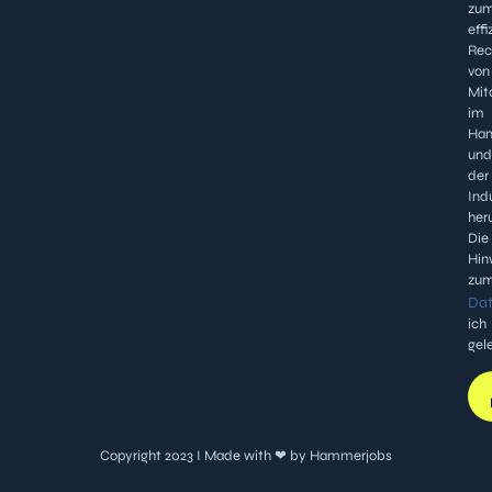
zu
effi
Rec
von
Mit
im
Han
und
der
Ind
heru
Die
Hin
zu
Dat
ich
gel
Copyright 2023 I Made with ❤ by Hammerjobs