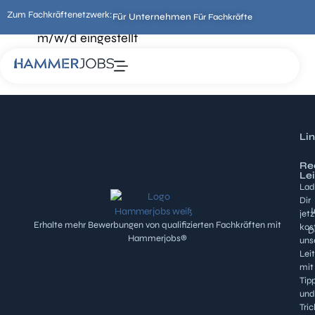
Zum Fachkräftenetzwerk:
Für Unternehmen
Für Fachkräfte
In 60 Tagen wurden
3 Maschinenbediener
m/w/d eingestellt
Ausgangssituation:
Kilian Kanalsanierung
Lin
Rec
Le
Lad
Dir
jetz
Erhalte mehr Bewerbungen von qualifizierten Fachkräften mit
kos
D
Hammerjobs®
uns
Lei
mit
Tip
und
Tric